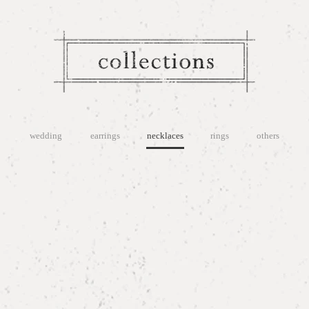
wedding
earrings
necklaces
rings
others