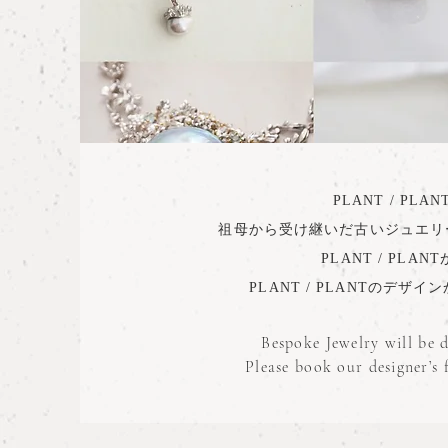
PLANT / 
​祖母から受け継いだ古いジュエ
PLANT / P
PLANT / PLANTの
Bespoke Jewelry will be 
Please book our designer’s