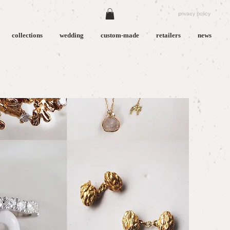
privacy policy
collections
wedding
custom-made
retailers
news