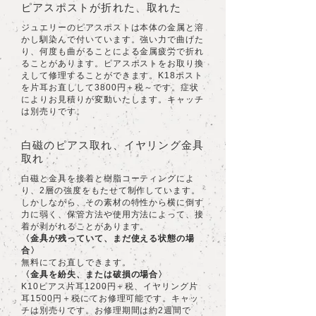
ピアスポストが折れた、取れた
ジュエリーのピアスポストは本体の金属と溶
かし馴染んで付いています。強い力で曲げた
り、何度も曲がることによる金属疲労で折れ
ることがあります。ピアスポストをお取り換
えして修理することができます。K18ポスト
を片耳お直しして3800円＋税～です。症状
によりお見積りが変動いたします。キャッチ
は別売りです。
白磁のピアス取れ、イヤリング金具
取れ
白磁と金具を接着と樹脂コーティングによ
り、2層の強度をもたせて制作しています。
しかしながら、その素材の特性から横に倒す
力に弱く、保管方法や使用方法によって、接
着が剥がれることがあります。
〈金具が残っていて、まだ使える状態の場
合〉
無料にてお直しできます。
〈金具を紛失、または破損の場合〉
K10ピアス片耳1200円＋税、イヤリング片
耳1500円＋税にてお修理可能です。キャッ
チは別売りです。お修理期間は約2週間で