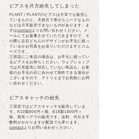
ピアスを片方紛失してしまった
PLANT / PLANTのピアスは片耳でも販売し
ているものと、天然石で形がユニークなもの
などは片耳販売できないものがあります。ま
ずは
contact
よりお問い合わせください。メ
ールにてお返事させていただきますので、そ
の際に左右どちらのデザインがお手元に残っ
ているかお写真をお送りいただけますとスム
ーズです。
三宿店にご来店の場合は、お手元に残ってい
るピアスをお持ちください。
ウェブショップ
では片耳販売に対応していない商品も、お客
様のお手元の石に合わせて制作できる場合が
ございますので、アトリエまでお気軽にお問
い合わせください。
ピアスキャッチの紛失
三宿店ではピアスキャッチを販売していま
す。K10製800円＋税、K18製1800円＋
税、両耳ペアでの販売です。送料、代引き手
数料がかかりますが配送でも承ります。
contact
よりお問い合わせください。