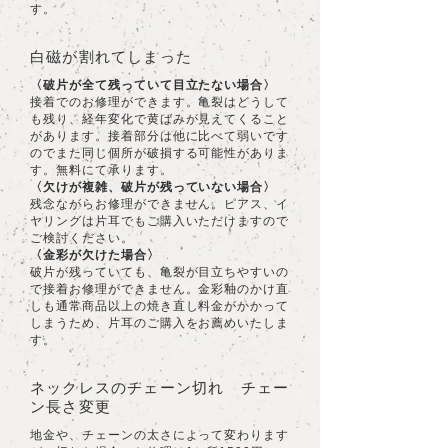
す。
白磁が割れてしまった
〈破片が全て残っていて目立たない場合〉
接着でのお修理ができます。亀裂はどうして
も残り、経年変化で黄ばみが見えてくること
があります
。接着部分は他に比べて弱いです
のでまた同じ個所が破損する可能性がありま
す。無料にて承ります。
〈欠けが複雑、破片が残っていない場合〉
残念ながらお修理ができません。ピアス、イ
ヤリングは片耳でもご購入いただけますので
ご検討ください。
〈金彩が欠けた場合〉
破片が残っていても、亀裂が目立ちやすいの
で接着お修理ができません。金彩釉のかけ直
しも通常商品以上の焼き直し料金がかかって
しまうため、片耳のご購入をお薦めいたしま
す。
ネックレスのチェーン切れ チェー
ン長さ変更
地金や、チェーンの太さによって変わります