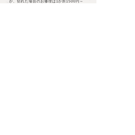
が、切れた場合のお修理は1か所1500円～
2500円です。お修理期間は約2週間です。
​長さ変更は、デザインによってお見積りとな
りますがほとんどの場合変更が可能です。ア
トリエにご相談ください。
リングのおサイズ直し
エンゲージリング、マリッジリングのおサイ
ズ直しは、初回無料にて承ります。その他の
リングについては、地金、おサイズ直し幅に
よってお見積となります。お修理期間は2週
間～4週間です。どのリングをお修理ご希望
か
contact
よりお問い合わせください。お見
積りをお伝えいたします。
ダイヤモンドが光らなく曇ってきた
ように見える
毎日身に着け永くお使いいただくうちにハン
ドクリームや皮脂などが石座に入り込むこと
で、石が光らなくなることがあります。三宿
店にて無料のクリーニングを承っております
のでお気軽にご予約ください。当日のご予約
状況によりますが、20分～30分ほどでお渡
しが可能です。