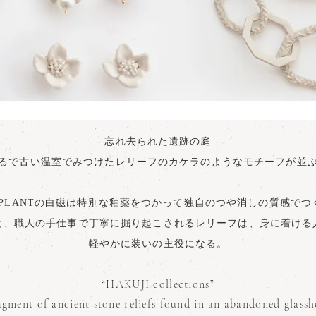
- 忘れ去られた遺跡の庭 -
るで古い温室でみつけたレリーフのカケラのようなモチーフが並
 / PLANTの白磁は特別な釉薬をつかって独自のつや消しの質感で
と、職人の手仕事で丁寧に掘り起こされるレリーフは、身に着ける
軽やかに装いの主役になる。
“HAKUJI collections”
agment of ancient stone reliefs found in an abandoned glass