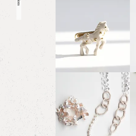
White
Whit
porcelain
porc
クイックビュー
Brooch
Bro
”Little
”BO
Foal"