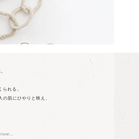
ぶ。
つくられる。
人の肌にひやりと映え、
house…