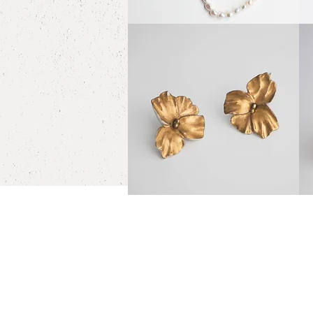
White
Gol
porcelain
Porc
クイックビュー
Octagon
Pan
series
Ring
Necklace,
Quartz
White
Whit
porcelain
porc
クイックビュー
Orchid
Orch
"Gold"