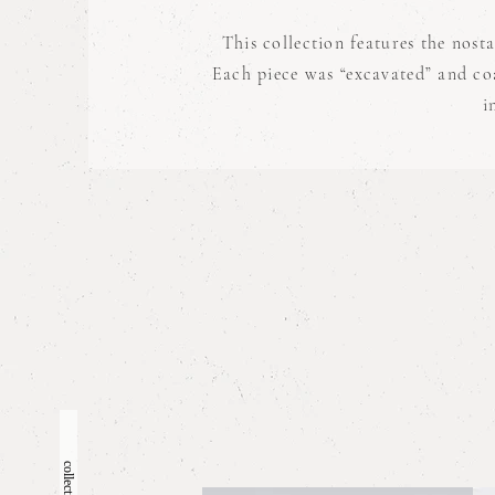
This collection features the nost
Each piece was “excavated” and coa
i
collections