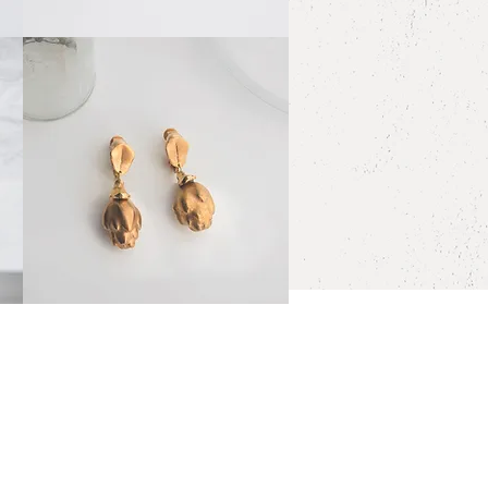
White
porcelain
クイックビュー
Pansy
"Gold"
Gold
glaze
クイックビュー
Porcelain
Earrings
"artichoke"
Clip-
on
Earrings