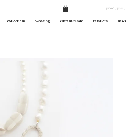
privacy policy
collections
wedding
custom-made
retailers
news