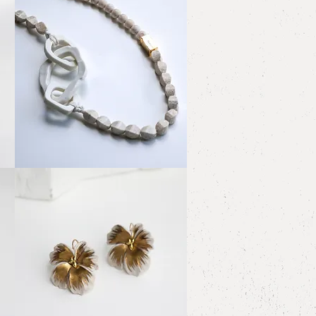
White
porcelain
クイックビュー
flagstone
Necklace