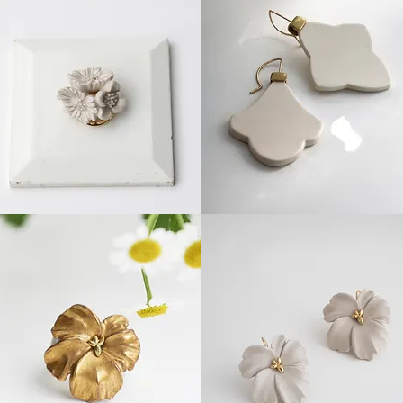
e
White
elain
porcelain
クイックビュー
クイックビュー
och
”Azulejo"
UQUET"