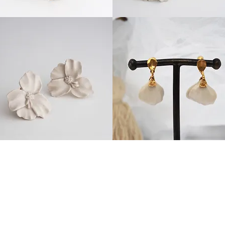
d
White
elain
porcelain
クイックビュー
クイックビュー
sy
Pansy
"White"
e
Poppy
elain
Petal
クイックビュー
クイックビュー
id
Clip-
on
Earrings