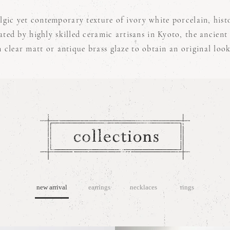
algic yet contemporary texture of ivory white porcelain, his
ted by highly skilled ceramic artisans in Kyoto, the ancient 
n clear matt or antique brass glaze to obtain an original loo
new arrival
earrings
necklaces
rings