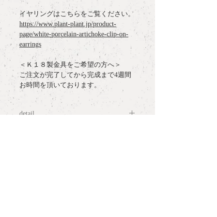
イヤリングはこちらをご覧ください。
https://www.plant-plant.jp/product-
page/white-porcelain-artichoke-clip-on-
earrings
＜Ｋ１８製金具をご希望の方へ＞
ご注文が完了してから完成まで4週間
お時間を頂いております。
detail
materia
l : White Porcelain, Brass,
more information
K10 Pierce Hook
measurement
: hook: H0.9cm motif:
○
ラッピングについて / gift wrapping
H2.2cm x W1.3cm x D1.3cm
notes:
○
配送について / delivery
・白磁は陶器の一種で割れ物です。高
いところから落としたり、強い圧力に
○
サイズ表記について / ring size
よって欠け、割れ、の可能性がありま
and measurement
すのでお取り扱いにはご注意くださ