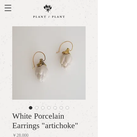
White Porcelain
Earrings "artichoke"
価
￥28,000