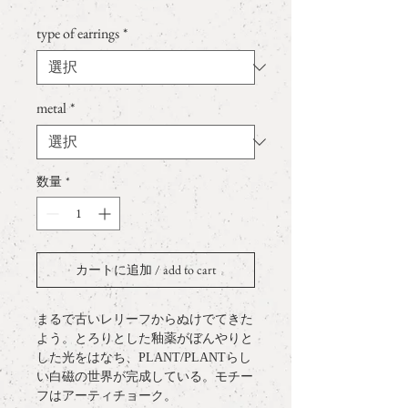
格
type of earrings
*
metal
*
数量
*
カートに追加 / add to cart
まるで古いレリーフからぬけでてきた
よう。とろりとした釉薬がぼんやりと
した光をはなち、PLANT/PLANTらし
い白磁の世界が完成している。モチー
フはアーティチョーク。