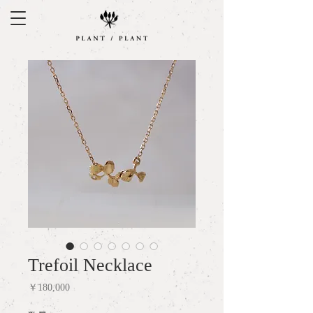
Trefoil Necklace
価
￥180,000
格