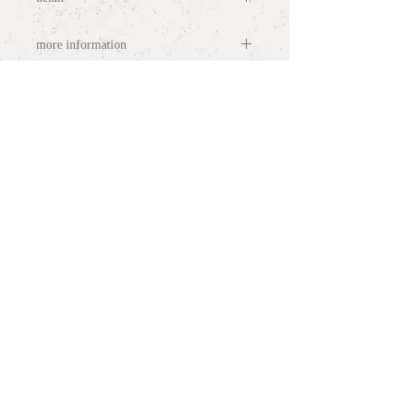
materia
l : K18YG, Diamond
more information
length
: 42cm
top motif
: H0.6cm x W1.2cm
○
ラッピングについて / gift wrapping
notes:
○
配送について / delivery
・スライド式アジャスターを採用して
います。お好きな長さに調節すること
○
サイズ表記について / ring size
ができます。
and measurement
・チェーン長さの変更をご希望の方
は、contactよりお問い合わせくださ
PLANT /
PLANT
○
お問い合わせ / contact
い。
shop hour 13:30 - 19:00
(Close / Mon, Tue. & Wed.)
tel.
+81 3 5779 6063
repair
size
delivery
gift wrapping
© PLANT / PLANT プラントプラント. All rights reserved.