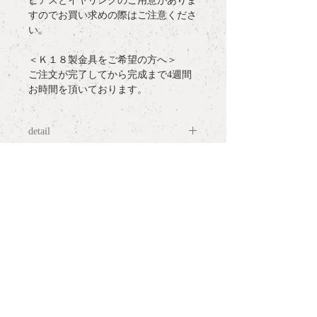
ピアスとイヤリングのご用意がありま
すのでお買い求めの際はご注意くださ
い。
＜Ｋ１８製金具をご希望の方へ＞
ご注文が完了してから完成まで4週間
お時間を頂いております。
detail
materia
l : White Porcelain,K10YG Pierce
more information
studs or Brass Clip-on earrings
measurement
: H1.2cm x W2.0cm x
○
ラッピングについて / gift wrapping
D1.1cm
notes:
○
配送について / delivery
・白磁は陶器の一種で割れ物です。高
いところから落としたり、強い圧力に
○
サイズ表記について / ring size
よって欠け、割れ、の可能性がありま
and measurement
すのでお取り扱いにはご注意くださ
い。
PLANT /
PLANT
○
お問い合わせ / contact
shop hour 13:30 - 19:00