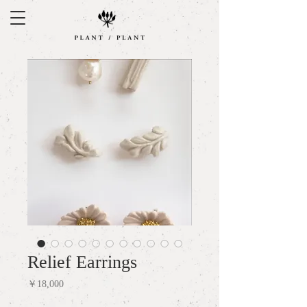
Relief Earrings
価
￥18,000
格