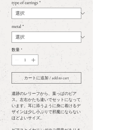
type of earrings
*
metal
*
数量
*
カートに追加 / add to cart
遺跡のレリーフから、葉っぱのピア
ス。左右かたち違いでセットになって
います。耳に添うように身に着けるデ
ザインは少し小ぶりで邪魔にならない
ほどよいサイズ。