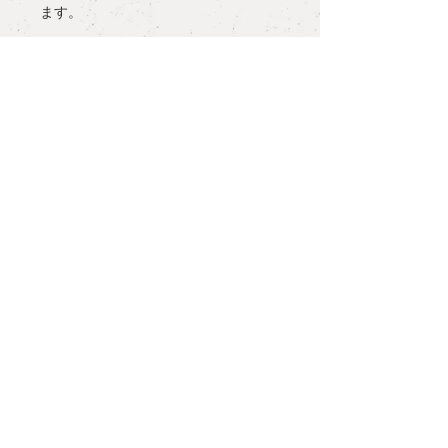
ます。
オーダーメイドで制作され、約8週間
でお届けします。
detail
material
: Pt900
more information
size :
#11 #12 #13 #14 #15 #16 （記載サ
イズ以外のオーダーも承っておりま
○
ラッピングについて / gift wrapping
す）
notes:
measurement
: W 2.6mm
○
配送について / delivery
マリッジリングをご検討の方は、ご予
約の上、三宿アトリエにご来店くださ
○
サイズ表記について / ring size
いませ。ご予約はcontactよりご希望の
and measurement
日時をご連絡ください。アトリエ営業
日はnewsよりご確認いただけます。
PLANT /
PLANT
○
お問い合わせ / contact
shop hour 13:30 - 19:00
オーダーを頂いてから完成まで、約8
(Close / Mon, Tue. & Wed.)
tel.
+81 3 5779 6063
週間お時間を頂いています。お式やご
会食のご予定が既にお決まりの方はお
repair
size