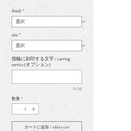
格
finish
*
size
*
指輪に刻印する文字 / carving
service (オプション)
0/15
数量
*
カートに追加 / add to cart