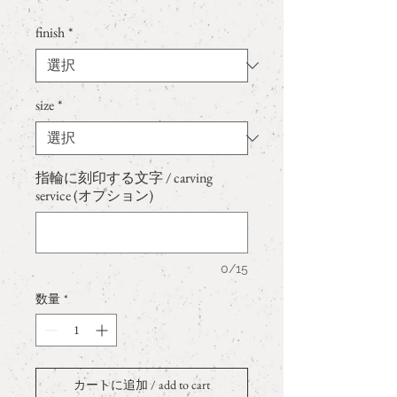
格
finish
*
size
*
指輪に刻印する文字 / carving
service (オプション)
0/15
数量
*
カートに追加 / add to cart