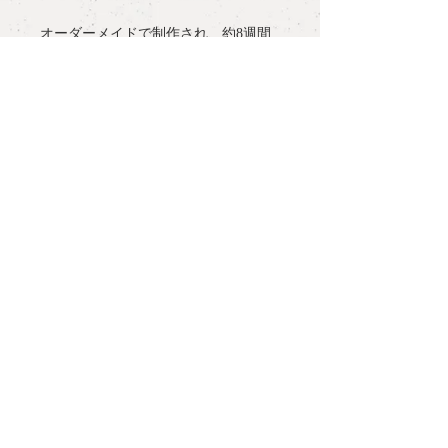
オーダーメイドで制作され、約8週間
でお届けします。
detail
material
: frame K18YG, motif Pt900
more information
size :
#6 #7 #8 #9 #10 #11 （記載サイズ
以外のオーダーも承っております）
○
ラッピングについて / gift wrapping
measurement
: W 3.2mm
notes:
○
配送について / delivery
マリッジリングをご検討の方は、ご予
約の上、三宿アトリエにご来店くださ
○
サイズ表記について / ring size
いませ。ご予約はcontactよりご希望の
and measurement
日時をご連絡ください。アトリエ営業
日はnewsよりご確認いただけます。
PLANT /
PLANT
○
お問い合わせ / contact
shop hour 13:30 - 19:00
オーダーを頂いてから完成まで、約8
(Close / Mon, Tue. & Wed.)
tel.
+81 3 5779 6063
週間お時間を頂いています。お式やご
会食のご予定が既にお決まりの方はお
repair
size