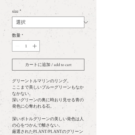
格
size
*
数量
*
カートに追加 / add to cart
グリーントルマリンのリング。
ここまで美しいブルーグリーンもなか
なかない。
深いグリーンの奥に時おり見せる青の
発色に心奪われる石。
深いボトルグリーンの美しい発色は人
の心をつかんで離さない。
厳選されたPLANT/PLANTのグリーン