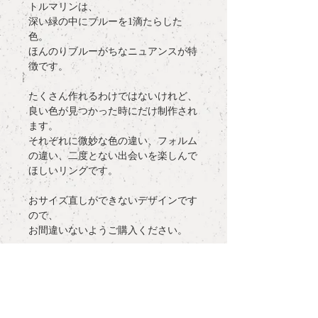
トルマリンは、
深い緑の中にブルーを1滴たらした
色。
ほんのりブルーがちなニュアンスが特
徴です。
たくさん作れるわけではないけれど、
良い色が見つかった時にだけ制作され
ます。
それぞれに微妙な色の違い、フォルム
の違い、二度とない出会いを楽しんで
ほしいリングです。
おサイズ直しができないデザインです
ので、
お間違いないようご購入ください。
detail
materia
l : Green Tourmaline 2.15ct,
more information
K18YG