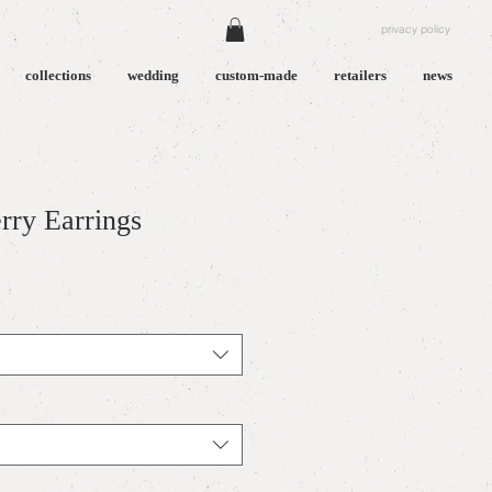
privacy policy
collections
wedding
custom-made
retailers
news
rry Earrings