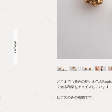
collections
どこまでも発色の良い金色のRaspb
く光る釉薬をチョイスしています
ピアスのみの展開です。