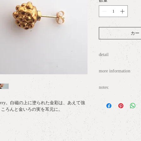
数量
*
カートに
detail
materia
l : Gold glaze 
more information
Pierce studs
measurement
: H1.0cm
○
ラッピングについて / gif
notes:
○
配送について / delive
・白磁は陶器の一種
erry。白磁の上に塗られた金彩は、あえて強
したり、強い圧力に
○
サイズ表記について / ring
。ころんと金いろの実を耳元に。
ますのでお取り扱い
○
お問い合わせ / conta
・商品の特性上、金
れる事があります。
取り扱いをお願いい