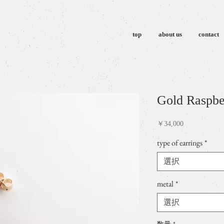
top
about us
contact
Gold Raspbe
価
￥34,000
格
type of earrings
*
選択
metal
*
選択