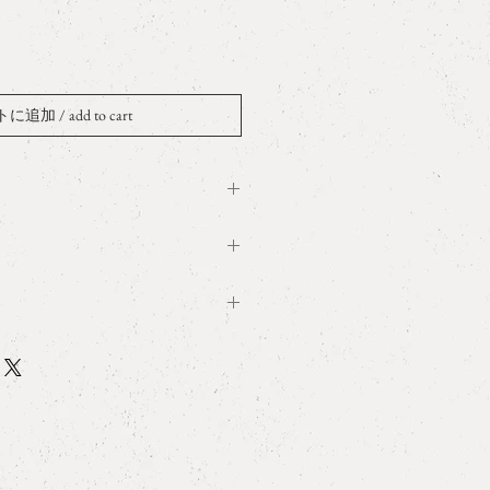
追加 / add to cart
Porcelain, SV925+gold plated, K10YG
 x W1.0cm x D1.0cm
t wrapping
ry
で割れ物です。高いところから落と
よって欠け、割れ、の可能性があり
 size and measurement
にはご注意ください。
ct
具を強い力で横に倒すと白磁から外
持ち運びの際は箱に入れるなどのお
たします。