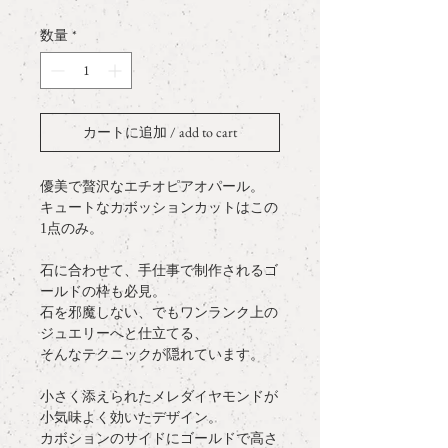
格
数量
*
カートに追加 / add to cart
優美で贅沢なエチオピアオパール。
キュートなカボッションカットはこの
1点のみ。
石に合わせて、手仕事で制作されるゴ
ールドの枠も必見。
石を邪魔しない、でもワンランク上の
ジュエリーへと仕立てる、
そんなテクニックが隠れています。
小さく添えられたメレダイヤモンドが
小気味よく効いたデザイン。
カボションのサイドにゴールドで高さ