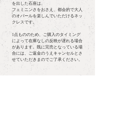
を出した石座は、
フェミニンさをおさえ、都会的で大人
のオパールを楽しんでいただけるネッ
クレスです。
1点もののため、ご購入のタイミング
によって在庫なしの反映が遅れる場合
があります。既に完売となっている場
合には、ご返金のうえキャンセルとさ
せていただきまのでご了承ください。
detail
materia
l : K18YG, Ethiopia Opal 0.58ct,
more information
Melee-Diamond
length
: 40cm
○
ラッピングについて / gift wrapping
top motif
: H 6mm x W 11mm x D
notes:
5.5mm
○
配送について / delivery
・2段階に長さを調整できます。38
㎝、41㎝、にてお使いいただけます。
○
サイズ表記について / ring size