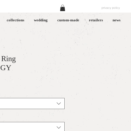
privacy policy
collections
wedding
custom-made
retailers
news
 Ring
IGY