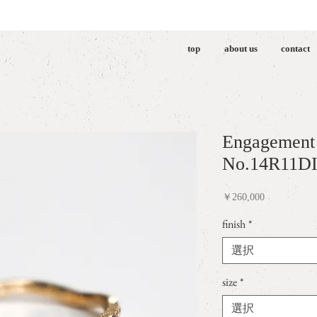
top
about us
contact
Engagement
No.14R11D
価
￥260,000
格
finish
*
選択
size
*
選択