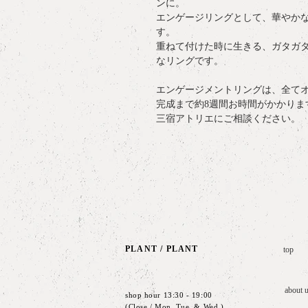
ンに。
エンゲージリングとして、華やか
す。
重ねて付けた時に生きる、ガタガ
なリングです。
エンゲージメントリングは、全て
完成まで約8週間お時間がかかりま
三宿アトリエにご相談ください。
PLANT /
PLANT
top
about 
shop hour 13:30 - 19:00
(Close / Mon, Tue. & Wed.)