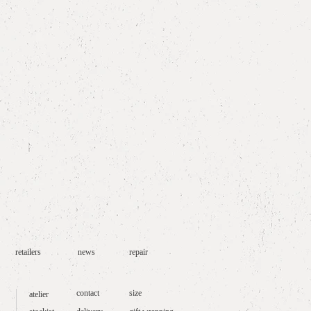
ら完成まで、約8週間お時間を頂い
会食のご予定が既にお決まりの方は
さい。
retailers
news
repair
contact
size
atelier