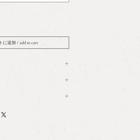
追加 / add to cart
t
 #10 #11 （記載サイズ以外のオーダーも
t wrapping
0mm
ry
予算に合わせ、最も適したダイヤモ
積いたします。エンゲージメントリ
 size and measurement
、ご予約の上、三宿アトリエにご来
はcontactよりご希望の日時をご
ct
エ営業日はnewsよりご確認いただ