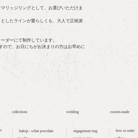
けます。
なマリッジリングとして、お選びいただけま
オーダーを頂いてか
ています。お式やご
タとしたラインが愛らしくも、大人で正統派
お早めにご相談くだ
オーダーにて制作しています。
すので、お日にちがお決まりの方はお早めに
collections
wedding
custom-made
us
how to order
hakuji - white porcelain
engagement ring