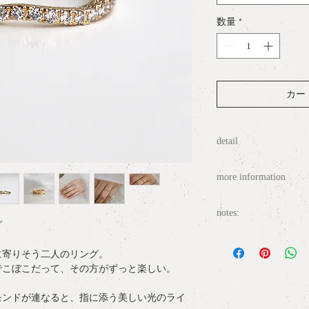
数量
*
カートに
detail
material
: K18YG
more information
Diamond
: total 0.32c
size :
#6 #7 #8 #9
○
ラッピングについて / gif
承っております）
notes:
measurement
: W 2.
グ
○
配送について / delive
お客様のご希望、ご
ンドをご提案、お見
に寄りそう二人のリング。
○
サイズ表記について / ring
ングをご検討の方は
でこぼこだって、その方がずっと楽しい。
店くださいませ。ご予約
○
お問い合わせ / conta
連絡ください。アトリ
モンドが連なると、指に添う美しい光のライ