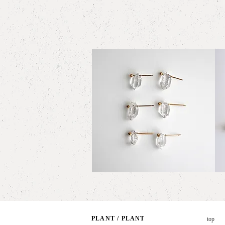
Herkimer
AKO
Diamond
Pear
クイックビュー
Stad
Earr
Earrings
"dou
PLANT /
PLANT
top