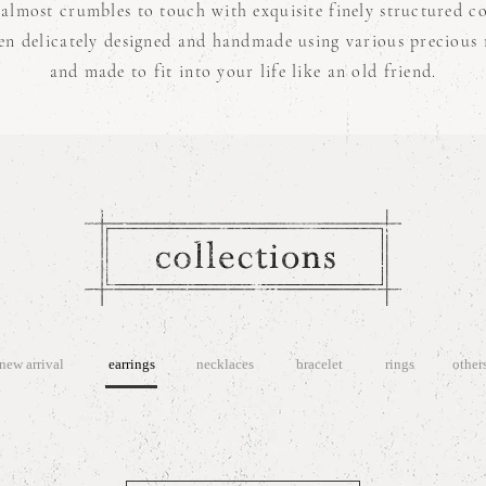
almost crumbles to touch with exquisite finely structured c
en delicately designed and handmade using various precious 
and made to fit into your life like an old friend.
new arrival
earrings
necklaces
bracelet
rings
other