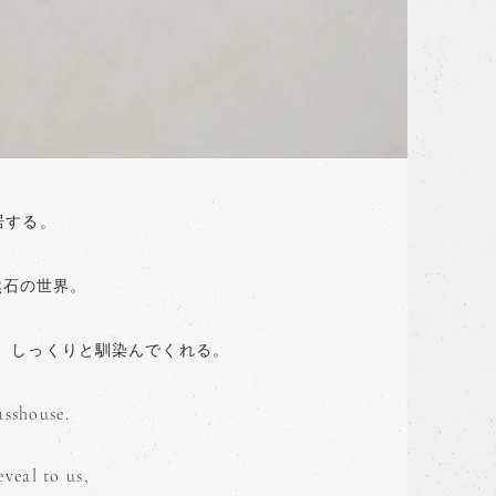
居する。
然石の世界。
、しっくりと馴染んでくれる。
asshouse.
veal to us,