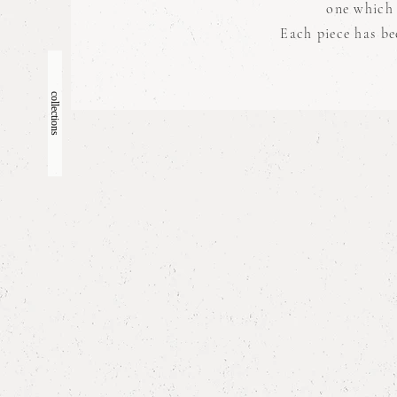
one which 
Each piece has be
collections