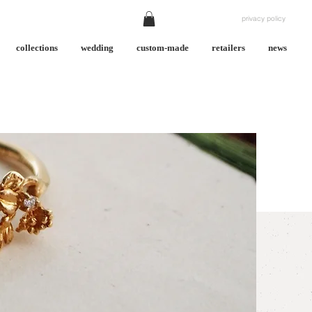
privacy policy
collections
wedding
custom-made
retailers
news