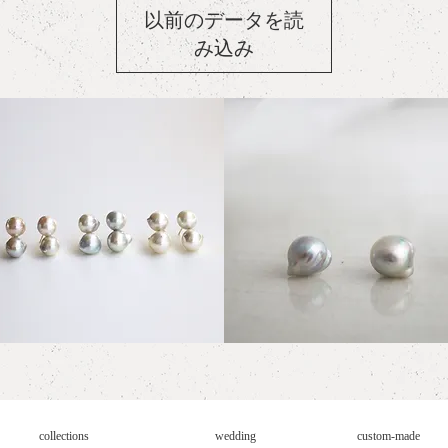
以前のデータを読
み込み
YA
AKOYA
l
Pearl
クイックビュー
クイックビュー
ings
Earrings
ble"
collections
wedding
custom-made