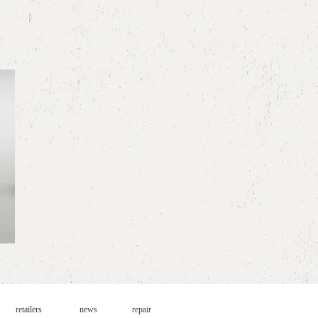
retailers
news
repair