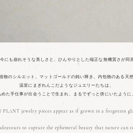
今にも崩れそうな美しさと、ひんやりとした端正な無機質さが同
植物のシルエット、マットゴールドの鈍い輝き、内包物のある天
温室にまぎれんこだようなジュエリーたちは、
込めた手仕事が出会うことで生まれ、まるでずっと傍にいたように
PLANT jewelry pieces appear as if grown in a forgotten gl
ndeavours to capture the ephemeral beauty that nature can re