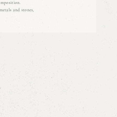
omposition.
metals and stones,
s