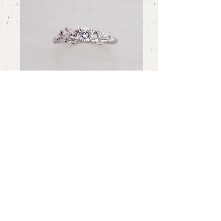
Order Jewelry 001
Engagement Ring 1
[0.17ct Gcol VS2] お仕事をされている時も出
来るようにと、なるべく控えめに、それでも
ご自分が気に入った植物のデザインを配して
こだわりのエンゲージリングが完成しまし
た。