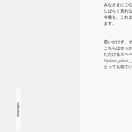
みなさまにご心
しばらく見れな
今後も、これまでと
ます。
思いがけず、
こちらはせっ
ただけるスペ
@plant_plant__
とっても似て
collections