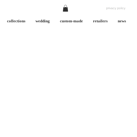
privacy policy
collections
wedding
custom-made
retailers
news