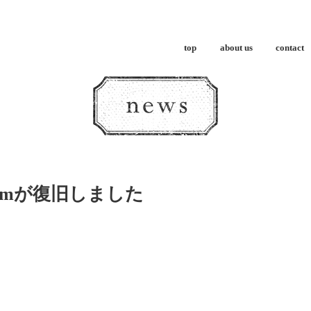
top
about us
contact
gramが復旧しました