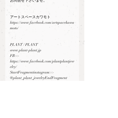
お問合せ下さいませ。
アートスペースカワモト
https://www.facebook.com/artspacekawa
moto/
PLANT / PLANT
www.plant-plant.jp
FB>>  
https://www.facebook.com/plantplantjew
elry/
StartFragmentinstagram>>  
@plant_plant_jewelryEndFragment